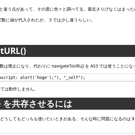
色々と 2 と違う点があって、その度に色々と調べてる。最近さりげなくはまったのが
ト内の変数に値が代入されたが、 3 では少し違うらしい。
etURL()
RL() 関数は廃止になり、代わりに navigateToURL() を AS3 では使うこ
ascript: alert('hoge');"), "_self");
よっては動作しません。
type を共存させるには
面的に移行中、どうしてもどっちも使いたいときがある。そんな時に問題になるの