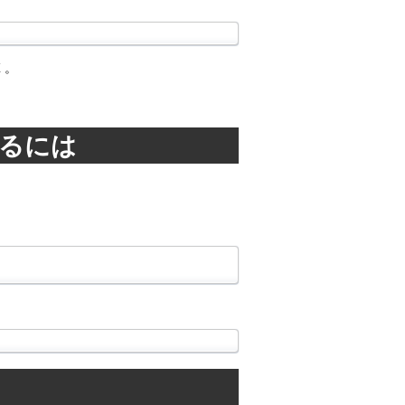
K 。
知るには