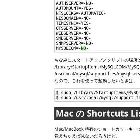
AUTHSERVER=-NO-

AUTOMOUNT=-YES-

NFSLOCKS=-AUTOMATIC-

NISDOMAIN=-NO-

TIMESYNC=-YES-

QTSSERVER=-NO-

WEBSERVER=-NO-

SMBSERVER=-NO-

SNMPSERVER=-NO-

MYSQLCOM=-
NO
ちなみにスタートアップスクリプトの場所
/Library/StartupItems/MySQLCOM/MyS
/usr/local/mysql/support-files/mysql.ser
なので、これを使って起動したいときは、
$ sudo /Library/StartupItems/MySQ
$ sudo /usr/local/mysql/support-f
Mac の Shortcuts Li
Mac/MacBook 特有のショートカット
覚えちゃえば見ないだろうけど。