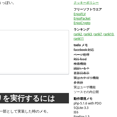
違うっぽい。
クッキーポリシー
フリーソフトウエア
EnjoiFLV
EnjoiPacket
EnjoiCrypto
ランキング
rank2
,
rank3
,
rank7
,
rank10
,
rank11
todo メモ
facebook 対応
ページ処理
RSS feed
検索機能
認証いる？
更新日表示
実はカテゴリ機能
多言語
実はユーザ機能
ソースその内公開
 アプリを実行するには
動作環境メモ
php-5.1.6 with PDO
SQLite-3.3
ークの一部として実装した時のメモ。
IE6
FireFox-1.5