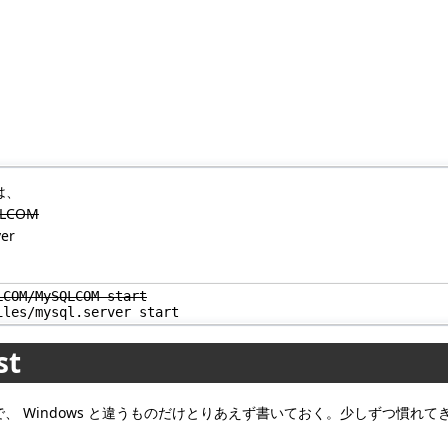
は、
QLCOM
ver
LCOM/MySQLCOM start
iles/mysql.server start
st
キーで、 Windows と違うものだけとりあえず書いておく。少しずつ慣れて