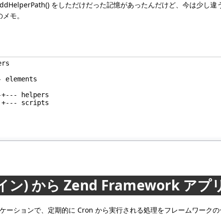
 addHelperPath() をしただけだった記憶があったんだけど、今は少し
のメモ。
rs

 elements

+--- helpers

+--- scripts

イン) から Zend Framework
れたアプリケーションで、定期的に Cron から実行される処理をフレームワ