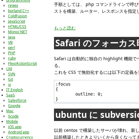
programming
手順としては、 php コマンドラインで
regex
borland C++
ストを構築、ルーター、レスポンスを指定
ColdFusion
JavaScript
HTML/CSS
もっと読む
Mono/.NET
Java
Safari のフォー
VB
perl
PHP
Safari は自動的に独自の highli
ruby
Flex/ActionScript
る。
Util
これを CSS で無効化するには以下の定義
SVN
Git
:focus

vi
{

IT English
	outline: 0;

SaaS
}
Salesforce
Google
Mac
ubuntu に subver
Xcode
Mobile
iOS app
以前 centos で構築したサーバが壊れ、新し
Android app
以前構築したときよりいくから良くなって
Cryptocurrency