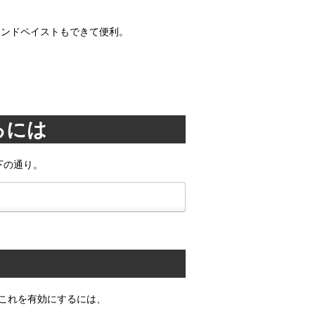
ーアンドペイストもできて便利。
るには
下の通り。
る。これを有効にするには、