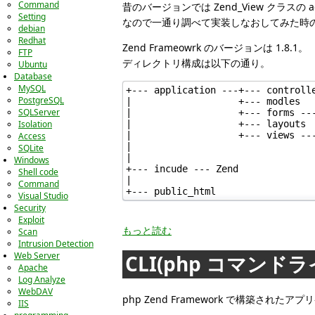
Command
昔のバージョンでは Zend_View クラスの
Setting
なので一通り調べて実装しなおしてみた時
debian
Redhat
Zend Frameowrk のバージョンは 1.8.1。
FTP
ディレクトリ構成は以下の通り。
Ubuntu
Database
MySQL
+--- application ---+--- controlle
PostgreSQL
|                   +--- modles

SQLServer
|                   +--- forms ---
|                   +--- layouts

Isolation
|                   +--- views ---
Access
|                                 
SQLite
|

Windows
+--- incude --- Zend

Shell code
|

Command
+--- public_html
Visual Studio
Security
Exploit
もっと読む
Scan
Intrusion Detection
Web Server
CLI(php コマンドラ
Apache
Log Analyze
WebDAV
php Zend Framework で構築さ
IIS