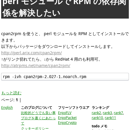
perl モジュールで RPM の依存関
係を解決したい
cpan2rpm を使うと、 perl モジュールを RPM としてインストールで
きます。
以下からパッケージをダウンロードしてインストールします。
http://perl.arix.com/cpan2rpm/
↑がリンク切れてたら、↓から RedHat 4 用のも利用可。
http://atrpms.net/name/cpan2rpm/
もっと読む
ページ:
1
|
English
このブログについて
フリーソフトウエア
ランキング
比較的どうでも良い事
EnjoiFLV
rank2
,
rank3
,
rank7
,
EnjoiPacket
rank10
,
rank11
ブログを書くにあたっ
EnjoiCrypto
て
todo メモ
クッキーポリシー