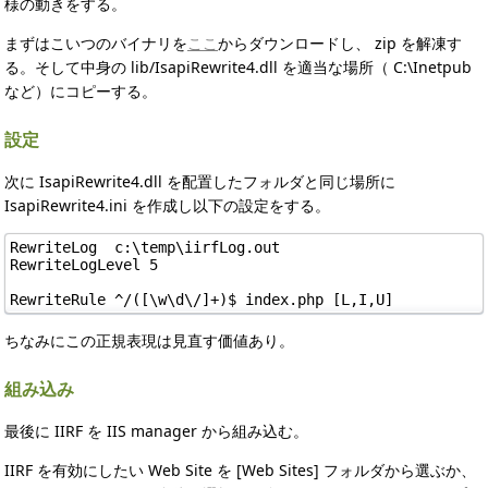
様の動きをする。
まずはこいつのバイナリを
ここ
からダウンロードし、 zip を解凍す
る。そして中身の lib/IsapiRewrite4.dll を適当な場所（ C:\Inetpub
など）にコピーする。
設定
次に IsapiRewrite4.dll を配置したフォルダと同じ場所に
IsapiRewrite4.ini を作成し以下の設定をする。
RewriteLog  c:\temp\iirfLog.out

RewriteLogLevel 5

ちなみにこの正規表現は見直す価値あり。
組み込み
最後に IIRF を IIS manager から組み込む。
IIRF を有効にしたい Web Site を [Web Sites] フォルダから選ぶか、