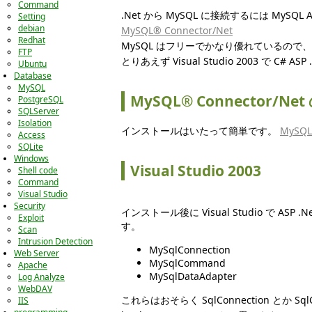
Command
.Net から MySQL に接続するには MySQL
Setting
debian
MySQL® Connector/Net
Redhat
MySQL はフリーでかなり優れているので、
FTP
とりあえず Visual Studio 2003 で C# 
Ubuntu
Database
MySQL
MySQL® Connector/
PostgreSQL
SQLServer
Isolation
インストールはいたって簡単です。
MySQL
Access
SQLite
Windows
Visual Studio 2003
Shell code
Command
Visual Studio
Security
インストール後に Visual Studio 
Exploit
す。
Scan
Intrusion Detection
MySqlConnection
Web Server
MySqlCommand
Apache
MySqlDataAdapter
Log Analyze
WebDAV
これらはおそらく SqlConnection とか
IIS