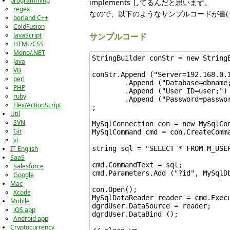
programming
implements してるんだと思います。
regex
なので、以下のようなサンプルコードが書
borland C++
ColdFusion
JavaScript
サンプルコード
HTML/CSS
Mono/.NET
StringBuilder conStr = new StringB
Java
VB
conStr.Append ("Server=192.168.0.1
perl
	.Append ("Database=dbname;")

PHP
	.Append ("User ID=user;")

ruby
	.Append ("Password=password;")

Flex/ActionScript
;

Util
SVN
MySqlConnection con = new MySqlCon
Git
MySqlCommand cmd = con.CreateComma
vi
string sql = "SELECT * FROM M_USER
IT English
SaaS
cmd.CommandText = sql;

Salesforce
cmd.Parameters.Add ("?id", MySqlDb
Google
Mac
con.Open();

Xcode
MySqlDataReader reader = cmd.Execu
Mobile
dgrdUser.DataSource = reader;

iOS app
dgrdUser.DataBind ();

Android app
Cryptocurrency