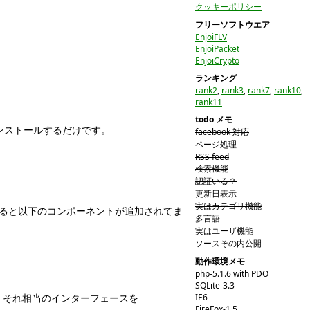
クッキーポリシー
フリーソフトウエア
EnjoiFLV
EnjoiPacket
EnjoiCrypto
ランキング
rank2
,
rank3
,
rank7
,
rank10
,
rank11
todo メモ
ンストールするだけです。
facebook 対応
ページ処理
RSS feed
検索機能
認証いる？
更新日表示
実はカテゴリ機能
を確認すると以下のコンポーネントが追加されてま
多言語
実はユーザ機能
ソースその内公開
動作環境メモ
php-5.1.6 with PDO
SQLite-3.3
IE6
継承して、それ相当のインターフェースを
FireFox-1.5