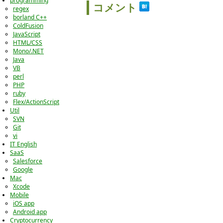
programming
コメント
regex
borland C++
ColdFusion
JavaScript
HTML/CSS
Mono/.NET
Java
VB
perl
PHP
ruby
Flex/ActionScript
Util
SVN
Git
vi
IT English
SaaS
Salesforce
Google
Mac
Xcode
Mobile
iOS app
Android app
Cryptocurrency