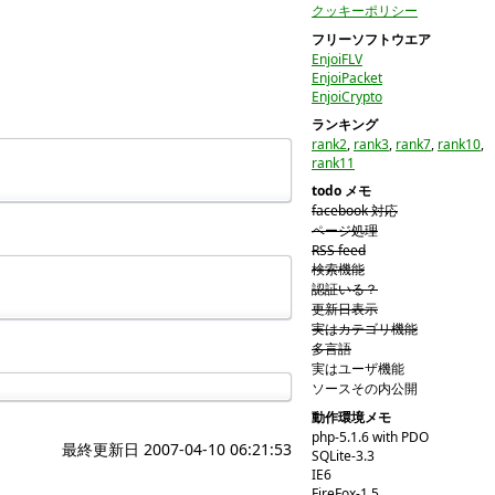
クッキーポリシー
フリーソフトウエア
EnjoiFLV
EnjoiPacket
EnjoiCrypto
ランキング
rank2
,
rank3
,
rank7
,
rank10
,
rank11
todo メモ
facebook 対応
ページ処理
RSS feed
検索機能
認証いる？
更新日表示
実はカテゴリ機能
多言語
実はユーザ機能
ソースその内公開
動作環境メモ
php-5.1.6 with PDO
最終更新日 2007-04-10 06:21:53
SQLite-3.3
IE6
FireFox-1.5