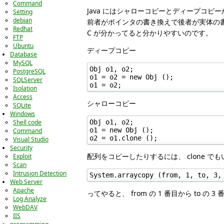
Command
Java にはシャローコピーとディープコピ
Setting
debian
前者がポインタの書き換えで後者が実体の
Redhat
C が分かってると分かりやすいのです。
FTP
Ubuntu
ディープコピー
Database
MySQL
Obj o1, o2;

PostgreSQL
o1 = o2 = new Obj ();

SQLServer
o1 = o2;
Isolation
Access
シャローコピー
SQLite
Windows
Obj o1, o2;

Shell code
o1 = new Obj ();

Command
o2 = o1.clone ();
Visual Studio
Security
配列をコピーしたりするには、 clone でもい
Exploit
Scan
Intrusion Detection
System.arraycopy (from, 1, to, 3,
Web Server
Apache
ってやると、 from の 1 番目から to の 
Log Analyze
WebDAV
IIS