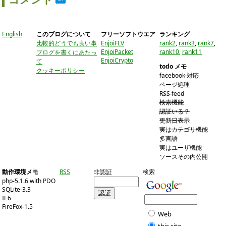
English
このブログについて
フリーソフトウエア
ランキング
比較的どうでも良い事
EnjoiFLV
rank2
,
rank3
,
rank7
,
EnjoiPacket
rank10
,
rank11
ブログを書くにあたっ
EnjoiCrypto
て
todo メモ
クッキーポリシー
facebook 対応
ページ処理
RSS feed
検索機能
認証いる？
更新日表示
実はカテゴリ機能
多言語
実はユーザ機能
ソースその内公開
動作環境メモ
RSS
非認証
検索
php-5.1.6 with PDO
SQLite-3.3
IE6
FireFox-1.5
Web
this site