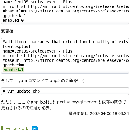
name=CentOS-$releasever - Plus

mirrorlist=http://mirrorlist.centos.org/?release=$relea
#baseurl=http://mirror.centos.org/centos/$releasever/ce
gpgcheck=1

変更後
#additional packages that extend functionality of exist
[centosplus]

name=CentOS-$releasever - Plus

mirrorlist=http://mirrorlist.centos.org/?release=$relea
#baseurl=http://mirror.centos.org/centos/$releasever/ce
enabled=1
そして、 yum コマンドで php5 の更新を行う。
ただし、ここで php 以外にも perl や mysql-server も依存の関係で
更新されるので注意が必要。
最終更新日 2007-04-06 18:03:24
コメント