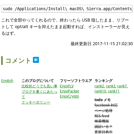
sudo /Applications/Install\ macOS\ Sierra.app/Contents
これで全部やってくれるので、終わったら USB 指したまま、リブー
トして opt/alt キーを抑えたまま起動すれば、インストーラーが見え
るはず。
最終更新日 2017-11-15 21:02:30
コメント
English
このブログについて
フリーソフトウエア
ランキング
比較的どうでも良い事
EnjoiFLV
rank2
,
rank3
,
rank7
,
EnjoiPacket
rank10
,
rank11
ブログを書くにあたっ
EnjoiCrypto
て
todo メモ
クッキーポリシー
facebook 対応
ページ処理
RSS feed
検索機能
認証いる？
更新日表示