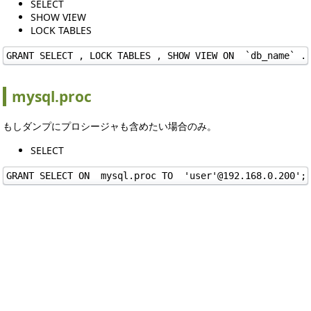
SELECT
SHOW VIEW
LOCK TABLES
GRANT SELECT , LOCK TABLES , SHOW VIEW ON  `db_name` .
mysql.proc
もしダンプにプロシージャも含めたい場合のみ。
SELECT
GRANT SELECT ON  mysql.proc TO  'user'@192.168.0.200';