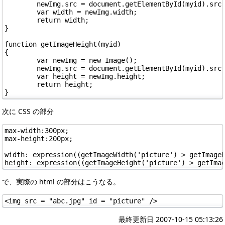
	newImg.src = document.getElementById(myid).src;

	var width = newImg.width;

	return width;

}

function getImageHeight(myid)

{

	var newImg = new Image();

	newImg.src = document.getElementById(myid).src;

	var height = newImg.height;

	return height;

次に CSS の部分
max-width:300px;

max-height:200px;

width: expression((getImageWidth('picture') > getImageH
で、実際の html の部分はこうなる。
最終更新日 2007-10-15 05:13:26