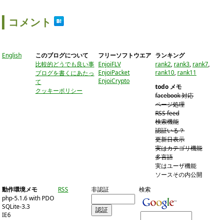
コメント
English
このブログについて
フリーソフトウエア
ランキング
比較的どうでも良い事
EnjoiFLV
rank2
,
rank3
,
rank7
,
EnjoiPacket
rank10
,
rank11
ブログを書くにあたっ
EnjoiCrypto
て
todo メモ
クッキーポリシー
facebook 対応
ページ処理
RSS feed
検索機能
認証いる？
更新日表示
実はカテゴリ機能
多言語
実はユーザ機能
ソースその内公開
動作環境メモ
RSS
非認証
検索
php-5.1.6 with PDO
SQLite-3.3
IE6