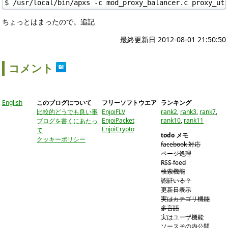
$ /usr/local/bin/apxs -c mod_proxy_balancer.c proxy_ut
ちょっとはまったので。追記
最終更新日 2012-08-01 21:50:50
コメント
English
このブログについて
フリーソフトウエア
ランキング
比較的どうでも良い事
EnjoiFLV
rank2
,
rank3
,
rank7
,
EnjoiPacket
rank10
,
rank11
ブログを書くにあたっ
EnjoiCrypto
て
todo メモ
クッキーポリシー
facebook 対応
ページ処理
RSS feed
検索機能
認証いる？
更新日表示
実はカテゴリ機能
多言語
実はユーザ機能
ソースその内公開